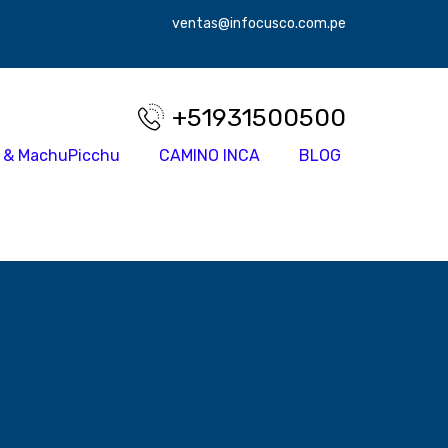
ventas@infocusco.com.pe
+51931500500
 & MachuPicchu
CAMINO INCA
BLOG