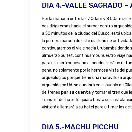
DIA 4.-VALLE SAGRADO –
Por la mañana entre las 7:00am y 8:00am se le r
nos dirigiremos hacia el primer centro arqueológ
a 50 minutos de la ciudad del Cusco, está ubica
la primera parada de este día lleno de actividad
continuaremos el viaje hacia Urubamba donde se
almuerzo buffet, continuamos nuestro viaje ha
para ello será necesario ascender, será un esfu
pena, no solamente por la hermosa vista del pueb
arqueológico porque tiene una maravillosa arqui
arqueológico Ud. se quedará en el pueblo de Oll
de trenes
por su cuenta
y tomar el tren que l
transfer del hotel lo guiará hasta sus instalaci
visitará o llamará a su hotel para ultimar los det
DIA 5.-MACHU PICCHU