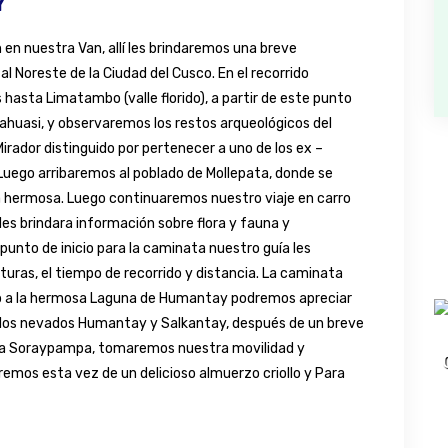
Y
m en nuestra Van, allí les brindaremos una breve
al Noreste de la Ciudad del Cusco. En el recorrido
hasta Limatambo (valle florido), a partir de este punto
huasi, y observaremos los restos arqueológicos del
rador distinguido por pertenecer a uno de los ex –
uego arribaremos al poblado de Mollepata, donde se
 hermosa. Luego continuaremos nuestro viaje en carro
es brindara información sobre flora y fauna y
unto de inicio para la caminata nuestro guía les
turas, el tiempo de recorrido y distancia. La caminata
o a la hermosa Laguna de Humantay podremos apreciar
e los nevados Humantay y Salkantay, después de un breve
ta Soraypampa, tomaremos nuestra movilidad y
emos esta vez de un delicioso almuerzo criollo y Para