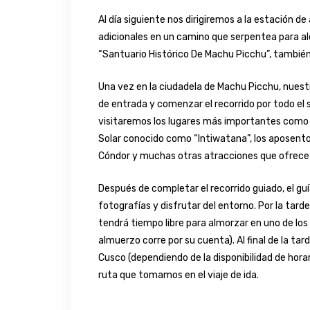
Al día siguiente nos dirigiremos a la estación
adicionales en un camino que serpentea para alc
“Santuario Histórico De Machu Picchu”, también
Una vez en la ciudadela de Machu Picchu, nues
de entrada y comenzar el recorrido por todo el
visitaremos los lugares más importantes como la 
Solar conocido como “Intiwatana”, los aposentos
Cóndor y muchas otras atracciones que ofrece l
Después de completar el recorrido guiado, el g
fotografías y disfrutar del entorno. Por la tar
tendrá tiempo libre para almorzar en uno de lo
almuerzo corre por su cuenta). Al final de la t
Cusco (dependiendo de la disponibilidad de horar
ruta que tomamos en el viaje de ida.