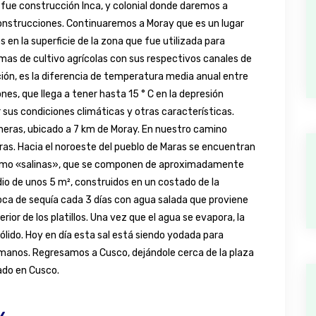
 fue construcción Inca, y colonial donde daremos a
construcciones. Continuaremos a Moray que es un lugar
 en la superficie de la zona que fue utilizada para
mas de cultivo agrícolas con sus respectivos canales de
ción, es la diferencia de temperatura media anual entre
nes, que llega a tener hasta 15 ° C en la depresión
 sus condiciones climáticas y otras características.
ineras, ubicado a 7 km de Moray. En nuestro camino
as. Hacia el noroeste del pueblo de Maras se encuentran
como «salinas», que se componen de aproximadamente
o de unos 5 m², construidos en un costado de la
poca de sequía cada 3 días con agua salada que proviene
ior de los platillos. Una vez que el agua se evapora, la
lido. Hoy en día esta sal está siendo yodada para
umanos. Regresamos a Cusco, dejándole cerca de la plaza
ado en Cusco.