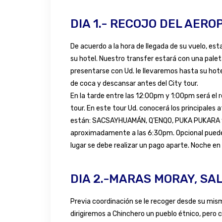
DIA 1.- RECOJO DEL AERO
De acuerdo a la hora de llegada de su vuelo, es
su hotel. Nuestro transfer estará con una pale
presentarse con Ud. le llevaremos hasta su ho
de coca y descansar antes del City tour.
En la tarde entre las 12:00pm y 1:00pm será el r
tour. En este tour Ud. conocerá los principales 
están: SACSAYHUAMÁN, Q’ENQO, PUKA PUKARA
aproximadamente a las 6:30pm. Opcional puede so
lugar se debe realizar un pago aparte. Noche en
DIA 2.-MARAS MORAY, SA
Previa coordinación se le recoger desde su mis
dirigiremos a Chinchero un pueblo étnico, pero c