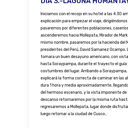
DIA 3.-LAGUNA HUMANTA
Iniciamos con el recojo en su hotel a las 4:30 a
explicación para empezar el viaje, dirigiéndonos 
pasaremos por diferentes poblaciones, caseríos 
ascenderemos hacia Mollepata, Mirador de Marka
mismo nombre, pasaremos por la hacienda del Mi
presidentes del Perú, David Samanez Ocampo. L
tomara un buen desayuno americano, con vista
hasta Soraypampa, durante el trayecto el guía l
costumbres del lugar. Arribando a Soraypampa, p
explicará la forma correcta de caminar en las al
dura 1 hora y media aproximadamente, llegand
del hermoso escenario, y la vista imponente d
descanso retornaremos por la misma ruta has
regresaremos a Mollepata, lugar donde disfrutar
luego retornar a la ciudad de Cusco..