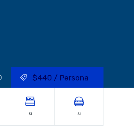
$440 / Persona
)
SI
SI