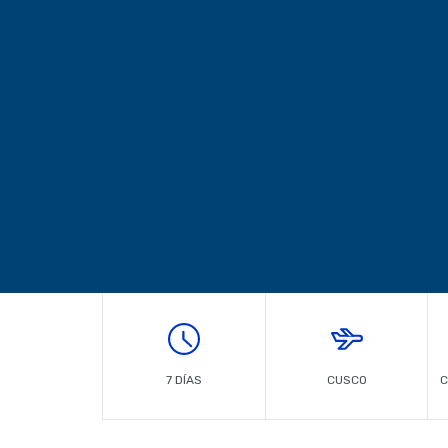
7 DÍAS
CUSCO
C