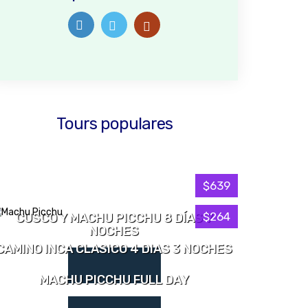
Tours populares
$639
$264
CUSCO Y MACHU PICCHU 8 DÍAS 7
NOCHES
CAMINO INCA CLASICO 4 DIAS 3 NOCHES
MACHU PICCHU FULL DAY