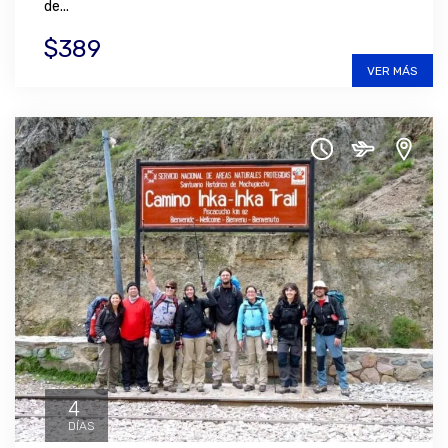
de...
$389
VER MÁS
4
DÍAS